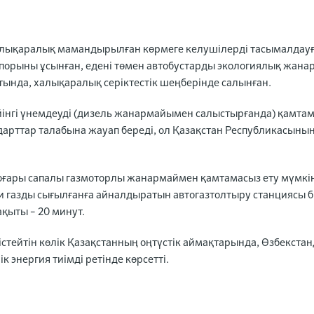
 Халықаралық мамандырылған көрмеге келушілерді тасымалдау
сіпорыны ұсынған, едені төмен автобустарды экологиялық жан
тында, халықаралық серіктестік шеңберінде салынған.
ейінгі үнемдеуді (дизель жанармайымен салыстырғанда) қамта
андарттар талабына жауап береді, ол Қазақстан Республикасыны
жоғары сапалы газмоторлы жанармаймен қамтамасыз ету мүмкін
ғи газды сығылғанға айналдыратын автогазтолтыру станциясы б
ақыты – 20 минут.
стейтін көлік Қазақстанның оңтүстік аймақтарында, Өзбекстан
к энергия тиімді ретінде көрсетті.