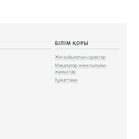
БІЛІМ ҚОРЫ
Жиі қойылатын сұрақтар
Мақалалар және ғылыми
жұмыстар
Құжаттама