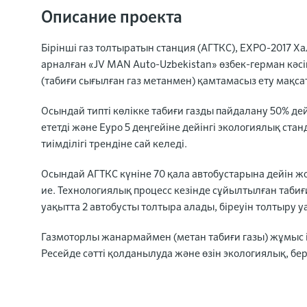
Описание проекта
Бірінші газ толтыратын станция (АГТКС), EXPO-2017
арналған «JV MAN Auto-Uzbekistan» өзбек-герман кә
(табиғи сығылған газ метанмен) қамтамасыз ету мақса
Осындай типті көлікке табиғи газды пайдалану 50% д
ететді және Еуро 5 деңгейіне дейінгі экологиялық ст
тиімділігі трендіне сай келеді.
Осындай АГТКС күніне 70 қала автобустарына дейін 
ие. Технологиялық процесс кезінде сұйылтылған таби
уақытта 2 автобусты толтыра алады, біреуін толтыру у
Газмоторлы жанармаймен (метан табиғи газы) жұмыс і
Ресейде сәтті қолданылуда және өзін экологиялық, бері