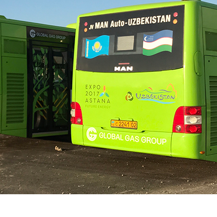
Бұл – анағұрлым жайлы жағдай жасау және өмір
сапасын жақсарту мақсатында тұтынушыларды
тауарлық газбен қауіпсіз, сенімді, теңдестірілген
түрде қамтамасыз етуге бағытталған
инвестицияларымыз.