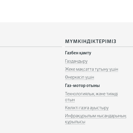
МҮМКІНДІКТЕРІМІЗ
Газбен қамту
Газдандыру
Жеке мақсатта тұтыну үшін
Өнеркəсіп үшін
Газ-мотор отыны
Технологиялық және тиімді
отын
Көлікті газға ауыстыру
Инфрақұрылым нысандарының
құрылысы