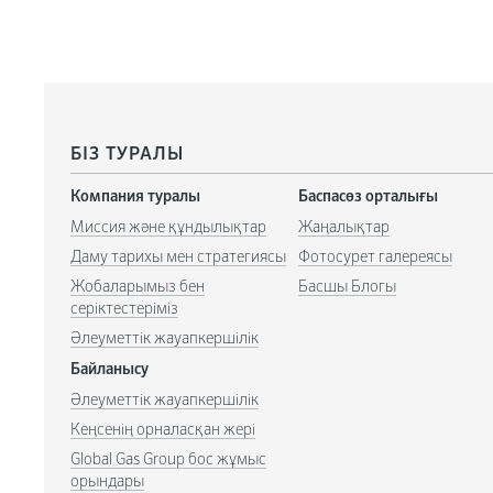
БІЗ ТУРАЛЫ
Компания туралы
Баспасөз орталығы
Миссия және құндылықтар
Жаңалықтар
Даму тарихы мен стратегиясы
Фотосурет галереясы
Жобаларымыз бен
Басшы Блогы
серіктестеріміз
Әлеуметтік жауапкершілік
Байланысу
Әлеуметтік жауапкершілік
Кеңсенің орналасқан жері
Global Gas Group бос жұмыс
орындары