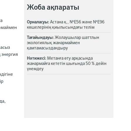
Жоба ақпараты
ға
Орналасуы:
Астана қ., №Е56 және №Е96
армаймен
көшелерінің қиылысындағы телім
Тағайындауы:
Жолаушылар шаттлын
экологиялық жанармаймен
масыз
қамтамасыздандыру
ң энергия
Нәтижесі:
Метанға өту арқасында
жанармайға кететін шығында 50 % дейін
үнемдеу
дігіне
ір
да,