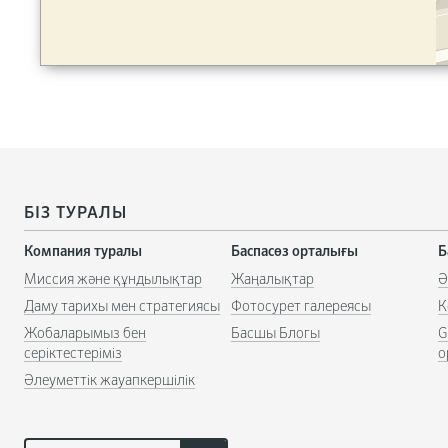
БІЗ ТУРАЛЫ
Компания туралы
Баспасөз орталығы
Б
Миссия және құндылықтар
Жаңалықтар
Ә
Даму тарихы мен стратегиясы
Фотосурет галереясы
К
Жобаларымыз бен
Басшы Блогы
G
серіктестеріміз
о
Әлеуметтік жауапкершілік