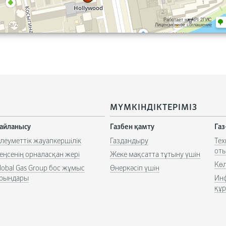
МҮМКІНДІКТЕРІМІЗ
айланысу
Газбен қамту
Га
леуметтік жауапкершілік
Газдандыру
Тех
от
еңсенің орналасқан жері
Жеке мақсатта тұтыну үшін
Көл
lobal Gas Group бос жұмыс
Өнеркəсіп үшін
рындары
Ин
құ