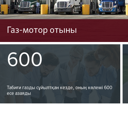
Газ-мотор отыны
600
Табиғи газды сұйылтқан кезде, оның көлемі 600
есе азаяды