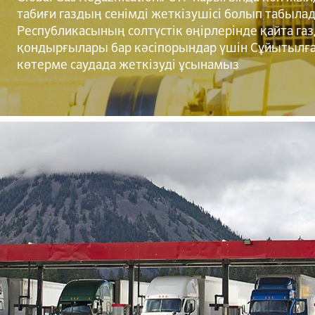
табиғи газдың сенімді жеткізушісі болып табылад
Республикасының солтүстік өңірлерінде қайта га
қондырғылары бар кәсіпорындар үшін Сұйытылға
көтерме саудада жеткізуді ұсынамыз