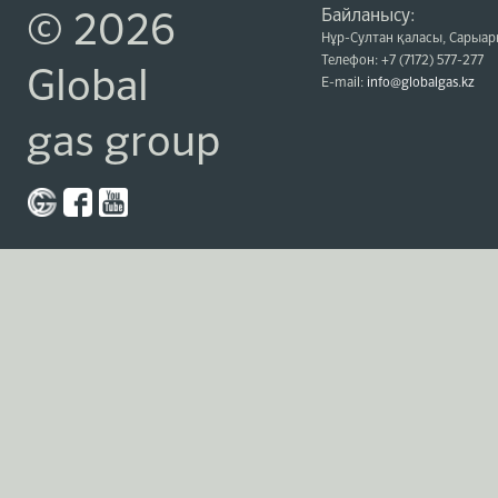
Байланысу:
© 2026
Нұр-Султан қаласы, Сарыарқ
Телефон: +7 (7172) 577-277
Global
E-mail:
info@globalgas.kz
gas group