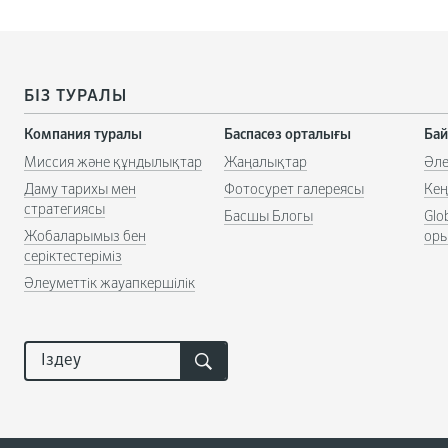
БІЗ ТУРАЛЫ
Компания туралы
Баспасөз орталығы
Бай
Миссия және құндылықтар
Жаңалықтар
Әле
Даму тарихы мен
Фотосурет галереясы
Кең
стратегиясы
Басшы Блогы
Glo
Жобаларымыз бен
ор
серіктестеріміз
Әлеуметтік жауапкершілік